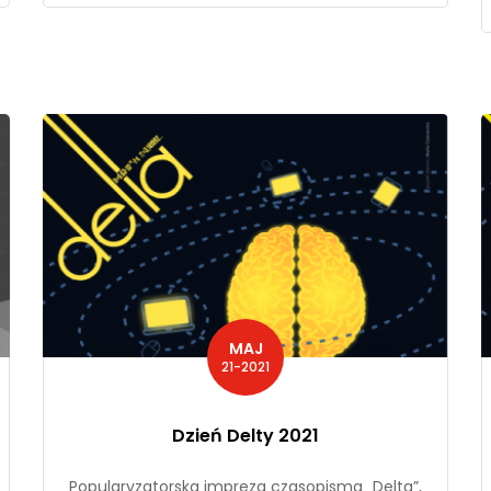
MAJ
21-2021
Dzień Delty 2021
Popularyzatorska impreza czasopisma „Delta”,