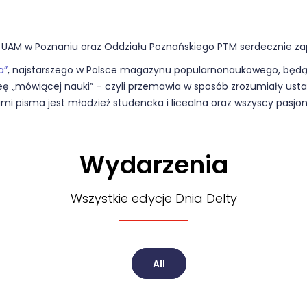
i UAM w Poznaniu oraz Oddziału Poznańskiego PTM serdecznie za
a”
, najstarszego w Polsce magazynu popularnonaukowego, będąc
ideę „mówiącej nauki” – czyli przemawia w sposób zrozumiały ust
i pisma jest młodzież studencka i licealna oraz wszyscy pasjon
Wydarzenia
Wszystkie edycje Dnia Delty
All