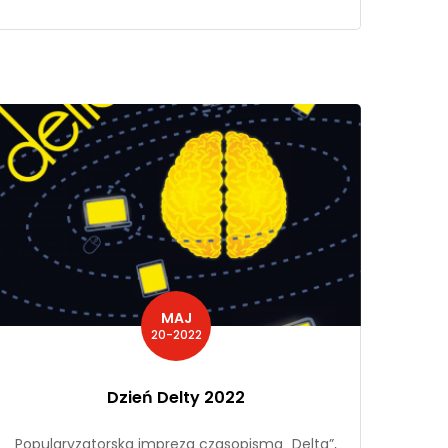
MAJ
20-2022
Dzień Delty 2022
Popularyzatorska impreza czasopisma „Delta”,