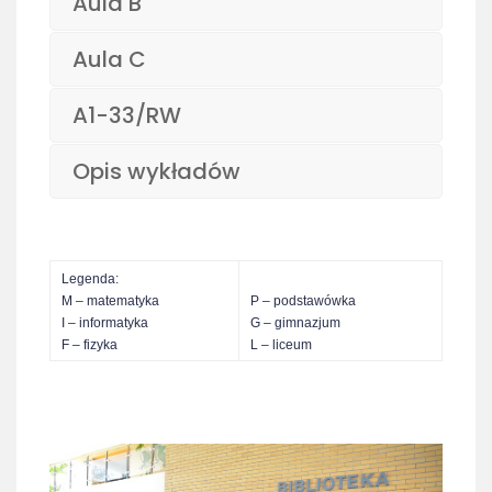
Aula B
Aula C
A1-33/RW
Opis wykładów
Legenda:
M – matematyka
P – podstawówka
I – informatyka
G – gimnazjum
F – fizyka
L – liceum