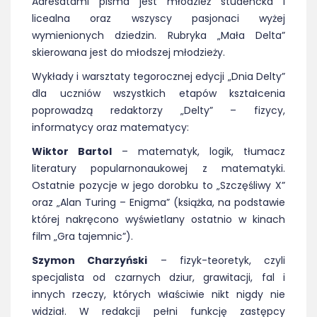
Adresatami pisma jest młodzież studencka i
licealna oraz wszyscy pasjonaci wyżej
wymienionych dziedzin. Rubryka „Mała Delta”
skierowana jest do młodszej młodzieży.
Wykłady i warsztaty tegorocznej edycji „Dnia Delty”
dla uczniów wszystkich etapów kształcenia
poprowadzą redaktorzy „Delty” – fizycy,
informatycy oraz matematycy:
Wiktor Bartol
– matematyk, logik, tłumacz
literatury popularnonaukowej z matematyki.
Ostatnie pozycje w jego dorobku to „Szczęśliwy X”
oraz „Alan Turing – Enigma” (książka, na podstawie
której nakręcono wyświetlany ostatnio w kinach
film „Gra tajemnic”).
Szymon Charzyński
– fizyk-teoretyk, czyli
specjalista od czarnych dziur, grawitacji, fal i
innych rzeczy, których właściwie nikt nigdy nie
widział. W redakcji pełni funkcję zastępcy