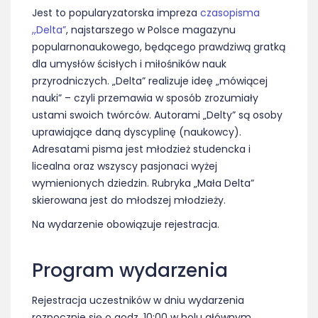
Jest to popularyzatorska impreza
czasopisma
,,Delta”
, najstarszego w Polsce magazynu
popularnonaukowego, będącego prawdziwą gratką
dla umysłów ścisłych i miłośników nauk
przyrodniczych. „Delta” realizuje ideę „mówiącej
nauki” – czyli przemawia w sposób zrozumiały
ustami swoich twórców. Autorami „Delty” są osoby
uprawiające daną dyscyplinę (naukowcy).
Adresatami pisma jest młodzież studencka i
licealna oraz wszyscy pasjonaci wyżej
wymienionych dziedzin. Rubryka „Mała Delta”
skierowana jest do młodszej młodzieży.
Na wydarzenie obowiązuje rejestracja.
Program wydarzenia
Rejestracja uczestników w dniu wydarzenia
rozpocznie się o godz. 10:00 w holu głównym.