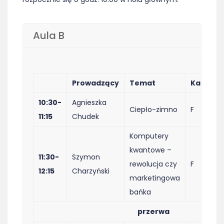
Aula B
Prowadzący
Temat
Kategor
10:30-
Agnieszka
Ciepło-zimno
F
11:15
Chudek
Komputery
kwantowe –
11:30-
Szymon
rewolucja czy
F
12:15
Charzyński
marketingowa
bańka
przerwa