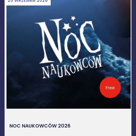
12 CZERWCA 2026
Free
DZIEŃ DELTY 2026
Popularyzatorska impreza czasopisma "Delta”,
najstarszego w ...