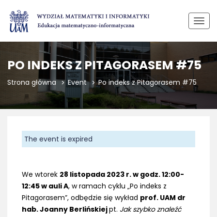
Przeł
PO INDEKS Z PITAGORASEM #75
Strona główna
Event
Po indeks z Pitagorasem #75
The event is expired
We wtorek
28 listopada 2023 r.
w godz. 12:00-
12:45 w auli A
, w ramach cyklu „Po indeks z
Pitagorasem”, odbędzie się wykład
prof. UAM dr
hab.
Joanny Berlińskiej
pt.
Jak szybko znaleźć