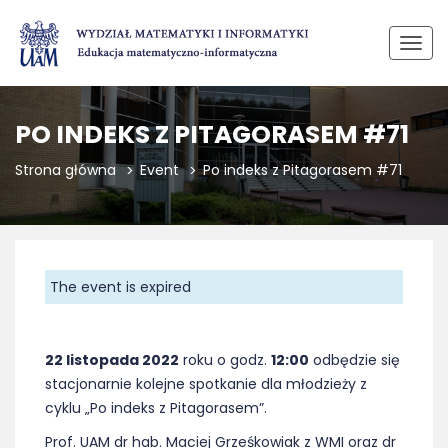
Przeł
PO INDEKS Z PITAGORASEM #71
Strona główna
Event
Po indeks z Pitagorasem #71
The event is expired
22 listopada 2022
roku o godz.
12:00
odbędzie się
stacjonarnie kolejne spotkanie dla młodzieży z
cyklu „Po indeks z Pitagorasem”.
Prof. UAM dr hab. Maciej Grześkowiak z WMI oraz dr