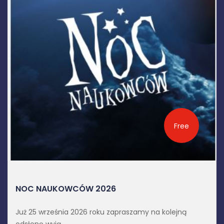
DZIEŃ DELTY
Free
Popularyzator
najstarszego w 
WCÓW 2026
ia 2026 roku zapraszamy na kolejną