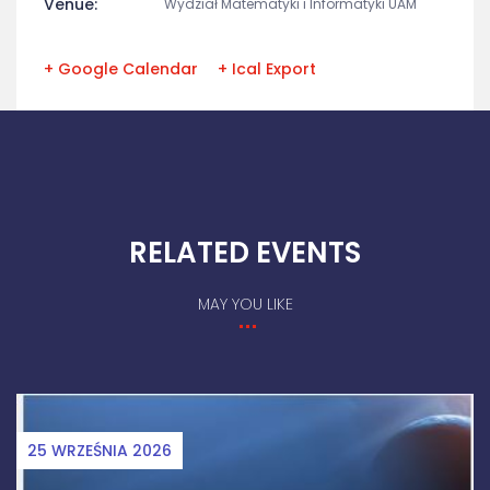
Venue:
Wydział Matematyki i Informatyki UAM
+ Google Calendar
+ Ical Export
RELATED EVENTS
MAY YOU LIKE
026
12 CZERWCA 2