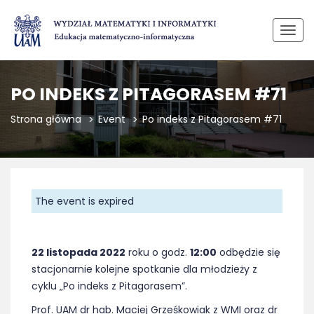
Przeł
PO INDEKS Z PITAGORASEM #71
Strona główna
Event
Po indeks z Pitagorasem #71
The event is expired
22 listopada 2022
roku o godz.
12:00
odbędzie się
stacjonarnie kolejne spotkanie dla młodzieży z
cyklu „Po indeks z Pitagorasem”.
Prof. UAM dr hab. Maciej Grześkowiak z WMI oraz dr