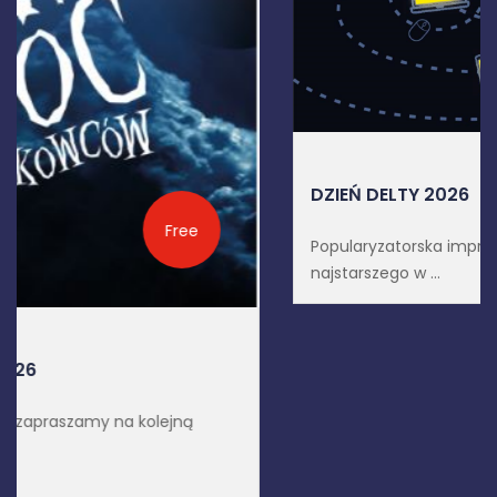
Free
DZIEŃ DELTY 2026
Popularyzatorska impreza czasopisma "Delta”,
najstarszego w ...