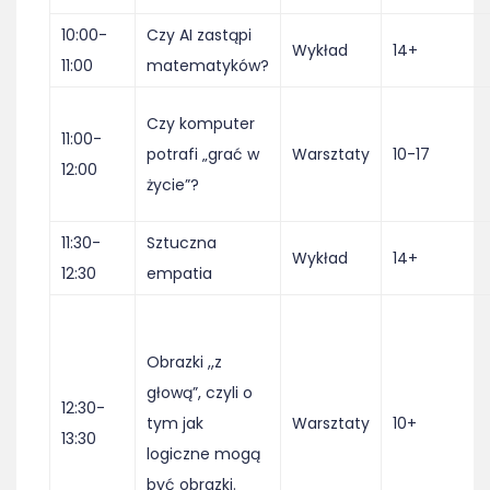
10:00-
Czy AI zastąpi
Wykład
14+
11:00
matematyków?
Czy komputer
11:00-
potrafi „grać w
Warsztaty
10-17
12:00
życie”?
11:30-
Sztuczna
Wykład
14+
12:30
empatia
Obrazki ,,z
głową”, czyli o
12:30-
tym jak
Warsztaty
10+
13:30
logiczne mogą
być obrazki.