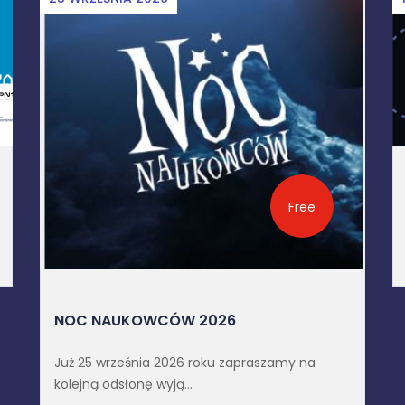
Free
DZIEŃ DELTY 2026
Popularyzatorska impreza czasopisma "Delta”,
najstarszego w ...