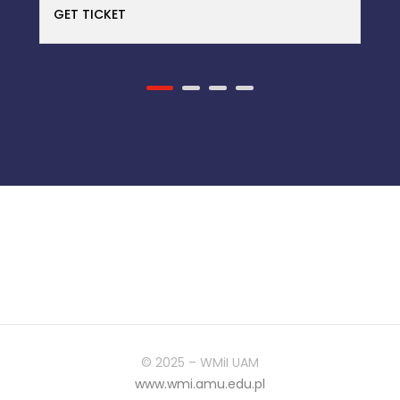
© 2025 – WMiI UAM
www.wmi.amu.edu.pl