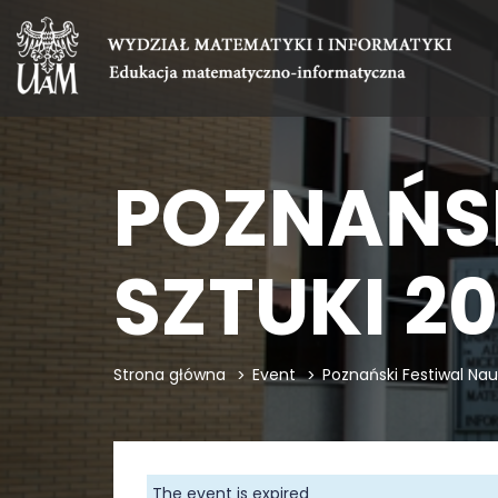
POZNAŃSK
SZTUKI 2
Strona główna
Event
Poznański Festiwal Nauk
The event is expired