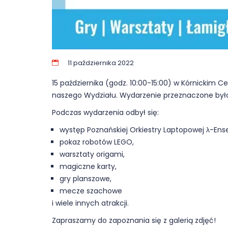
11 października 2022
15 października (godz. 10:00-15:00) w Kórnickim C
naszego Wydziału. Wydarzenie przeznaczone było d
Podczas wydarzenia odbył się:
występ Poznańskiej Orkiestry Laptopowej λ-Ens
pokaz robotów LEGO,
warsztaty origami,
magiczne karty,
gry planszowe,
mecze szachowe
i wiele innych atrakcji.
Zapraszamy do zapoznania się z galerią zdjęć!