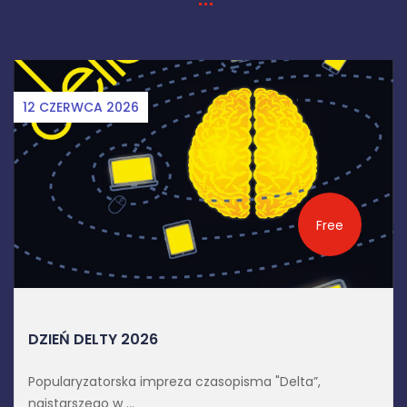
12 CZERWCA 2026
Free
DZIEŃ DELTY 2026
Popularyzatorska impreza czasopisma "Delta”,
najstarszego w ...