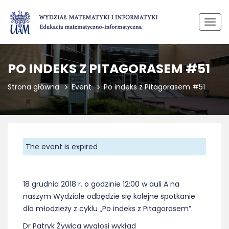
Przeł
PO INDEKS Z PITAGORASEM #51
Strona główna
Event
Po indeks z Pitagorasem #51
The event is expired
18 grudnia 2018 r. o godzinie 12:00 w auli A na
naszym Wydziale odbędzie się kolejne spotkanie
dla młodzieży z cyklu „Po indeks z Pitagorasem”.
Dr Patryk Żywica wygłosi wykład